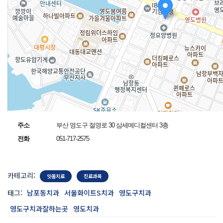
주소
부산 영도구 절영로 30 삼세메디컬센터 3층
전화
051-717-2575
카테고리:
잇몸치료
진료과목
태그:
남포동치과
서울화이트S치과
영도구치과
영도구치과잘하는곳
영도치과