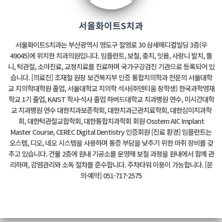
서울화이트S치과
서울화이트S치과는 부산광역시 영도구 절영로 30 삼세메디컬빌딩 3층(우
49045)에 위치한 치과의원입니다. 임플란트, 보철, 충치, 잇몸, 사랑니 발치, 틀
니, 턱관절, 소아진료, 교정치료를 진료하며 국가구강검진 기관으로 등록되어 있
습니다. [의료진] 조재철 원장 보건복지부 인증 통합치의학과 전문의 서울대학
교 치의학대학원 졸업, 서울대학교 치의학 석사(㈜덴티움 장학생) 한국과학영재
학교 1기 졸업, KAIST 학사·석사 졸업 하버드대학교 치과병원 연수, 미시간대학
교 치과병원 연수 대한치과보존학회, 대한치과근관치료학회, 대한심미치과학
회, 대한턱관절교합학회, 대한통합치과학회 회원 Osstem AIC Implant
Master Course, CEREC Digital Dentistry 인증회원 [진료 환경] 임플란트는
오스템, 디오, 네오 시스템을 사용하며 통증 부담을 낮추기 위한 마취 장비를 갖
추고 있습니다. 건물 2층에 원내 기공소를 운영해 보철 과정을 원내에서 함께 관
리하며, 감염관리와 소독 절차를 준수합니다. 주차타워 이용이 가능합니다. [문
의·예약] 051-717-2575