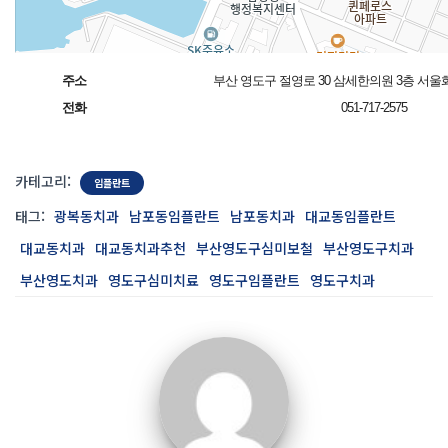
주소
부산 영도구 절영로 30 삼세한의원 3층 서
전화
051-717-2575
카테고리:
임플란트
태그:
광복동치과
남포동임플란트
남포동치과
대교동임플란트
대교동치과
대교동치과추천
부산영도구심미보철
부산영도구치과
부산영도치과
영도구심미치료
영도구임플란트
영도구치과