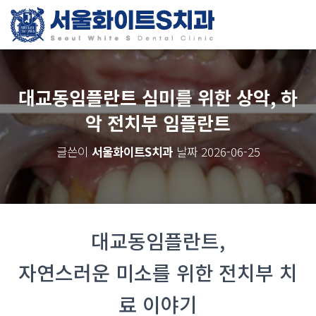
대교동임플란트 심미를 위한 상악, 하
악 전치부 임플란트
글쓴이
서울화이트S치과
날짜
2026-06-25
대교동임플란트,
자연스러운 미소를 위한 전치부 치
료 이야기