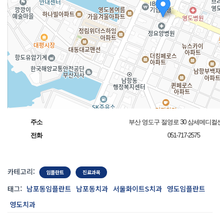
주소
부산 영도구 절영로 30 삼세메디컬
전화
051-717-2575
카테고리:
임플란트
진료과목
태그:
남포동임플란트
남포동치과
서울화이트S치과
영도임플란트
영도치과