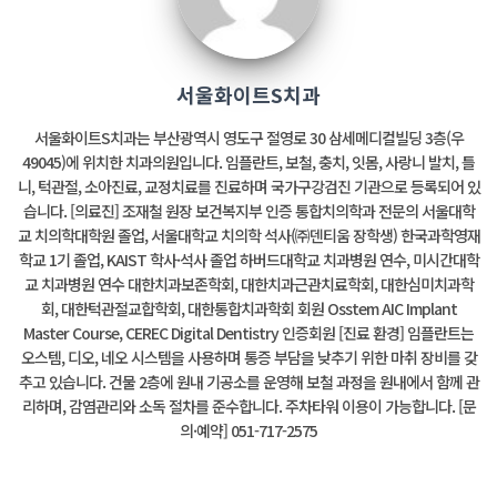
서울화이트S치과
서울화이트S치과는 부산광역시 영도구 절영로 30 삼세메디컬빌딩 3층(우
49045)에 위치한 치과의원입니다. 임플란트, 보철, 충치, 잇몸, 사랑니 발치, 틀
니, 턱관절, 소아진료, 교정치료를 진료하며 국가구강검진 기관으로 등록되어 있
습니다. [의료진] 조재철 원장 보건복지부 인증 통합치의학과 전문의 서울대학
교 치의학대학원 졸업, 서울대학교 치의학 석사(㈜덴티움 장학생) 한국과학영재
학교 1기 졸업, KAIST 학사·석사 졸업 하버드대학교 치과병원 연수, 미시간대학
교 치과병원 연수 대한치과보존학회, 대한치과근관치료학회, 대한심미치과학
회, 대한턱관절교합학회, 대한통합치과학회 회원 Osstem AIC Implant
Master Course, CEREC Digital Dentistry 인증회원 [진료 환경] 임플란트는
오스템, 디오, 네오 시스템을 사용하며 통증 부담을 낮추기 위한 마취 장비를 갖
추고 있습니다. 건물 2층에 원내 기공소를 운영해 보철 과정을 원내에서 함께 관
리하며, 감염관리와 소독 절차를 준수합니다. 주차타워 이용이 가능합니다. [문
의·예약] 051-717-2575